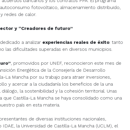
os acuerdos bancarios y los contratos PPA. El programa
 autoconsumo fotovoltaico, almacenamiento distribuido,
 y redes de calor.
sector y “Creadores de futuro”
dedicado a analizar
experiencias reales de éxito
: tanto
 las dificultades superadas en diversos municipios.
turo”
, promovidos por UNEF, reconocieron este mes de
ansición Energética de la Consejería de Desarrollo
la-La Mancha por su trabajo para atraer inversiones,
lo y acercar a la ciudadanía los beneficios de la una
diálogo, la sostenibilidad y la cohesión territorial. Unas
 a que Castilla-La Mancha se haya consolidado como una
nuestro país en esta materia.
resentantes de diversas instituciones nacionales,
IDAE, la Universidad de Castilla-La Mancha (UCLM), el