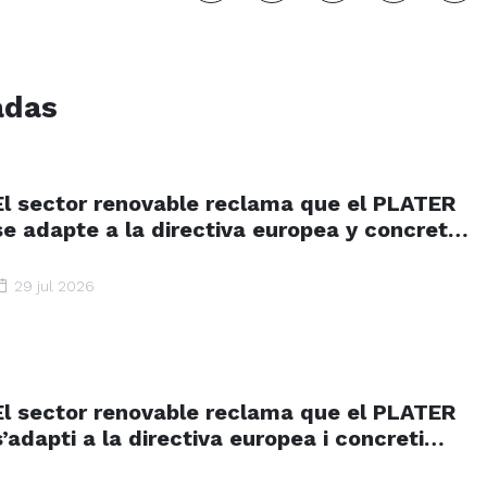
adas
El sector renovable reclama que el PLATER
se adapte a la directiva europea y concrete
plazos y zonas de aceleración renovable
29 jul 2026
El sector renovable reclama que el PLATER
s’adapti a la directiva europea i concreti
terminis i espais d’acceleració renovable