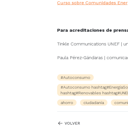
Curso sobre Comunidades Energé
Para acreditaciones de prens
Tinkle Communications UNEF | un
Paula Pérez-Gándaras | comunic
#Autoconsumo
#Autoconsumo hashtag#EnergíaSola
hashtag#Renovables hashtag#UNEF
ahorro
ciudadanía
comuni
VOLVER