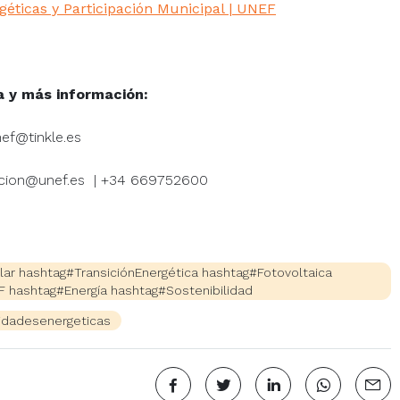
ticas y Participación Municipal | UNEF
a y más información:
ef@tinkle.es
acion@unef.es | +34 669752600
r hashtag#TransiciónEnergética hashtag#Fotovoltaica
 hashtag#Energía hashtag#Sostenibilidad
dadesenergeticas