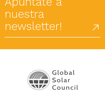
Apúntate a
nuestra
newsletter!