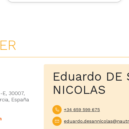
ER
Eduardo DE
NICOLAS
-E, 30007,
rcia, España
+34 659 599 675
m
eduardo.desannicolas@naut