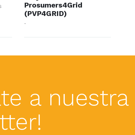
Prosumers4Grid
S
(PVP4GRID)
-
te a nuestra
ter!