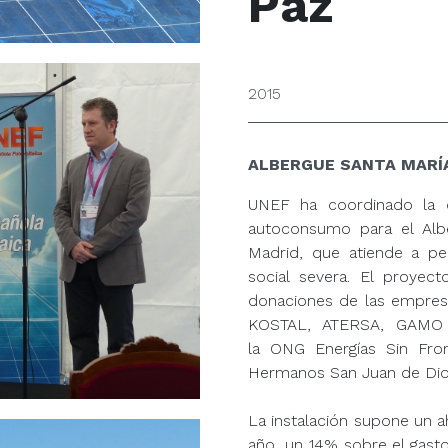
Paz
2015
ALBERGUE SANTA MARÍA
UNEF ha coordinado la d
autoconsumo para el Alb
Madrid, que atiende a pe
social severa. El proyect
donaciones de las empre
KOSTAL, ATERSA, GAMO
la ONG Energías Sin Fron
Hermanos San Juan de Dios
La instalación supone un a
año, un 14% sobre el gasto