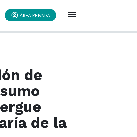
ÁREA PRIVADA
ión de
nsumo
bergue
ría de la