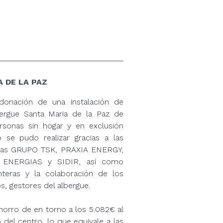
 DE LA PAZ
onación de una instalación de
ergue Santa Maria de la Paz de
rsonas sin hogar y en exclusión
o se pudo realizar gracias a las
sas GRUPO TSK, PRAXIA ENERGY,
 ENERGIAS y SIDIR, así como
teras y la colaboración de los
, gestores del albergue.
horro de en torno a los 5.082€ al
 del centro, lo que equivale a las