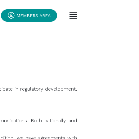
MEMBERS ÁREA
cipate in regulatory development,
unications. Both nationally and
n addition, we have agreements with