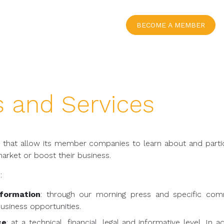
BECOME A MEMBER
 and Services
s that allow its member companies to learn about and parti
arket or boost their business.
:
formation
: through our morning press and specific comm
 business opportunities.
ce
: at a technical, financial, legal and informative level. I