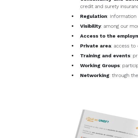
credit and surety insurance
Regulation
: Information 
Visibility
: among our mo
Access to the employm
Private area
: access to
Training and events
: p
Working Groups
: partic
Networking
: through th