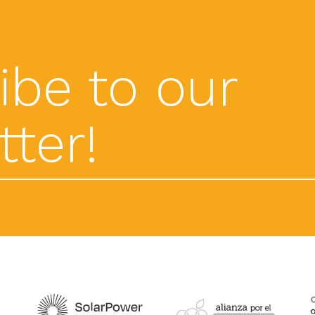
ibe to our
ter!