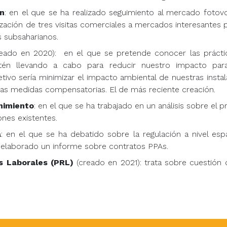
n
: en el que se ha realizado seguimiento al mercado fotovol
ación de tres visitas comerciales a mercados interesantes pa
aíses subsaharianos.
eado en 2020): en el que se pretende conocer las práctic
én llevando a cabo para reducir nuestro impacto par
ivo sería minimizar el impacto ambiental de nuestras instalac
 las medidas compensatorias. El de más reciente creación.
nimiento
: en el que se ha trabajado en un análisis sobre el 
ones existentes.
a
: en el que se ha debatido sobre la regulación a nivel esp
 elaborado un informe sobre contratos PPAs.
s Laborales (PRL)
(creado en 2021): trata sobre cuestión 