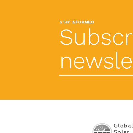
STAY INFORMED
Subscr
newslet