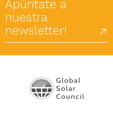
Apúntate a
nuestra
newsletter!