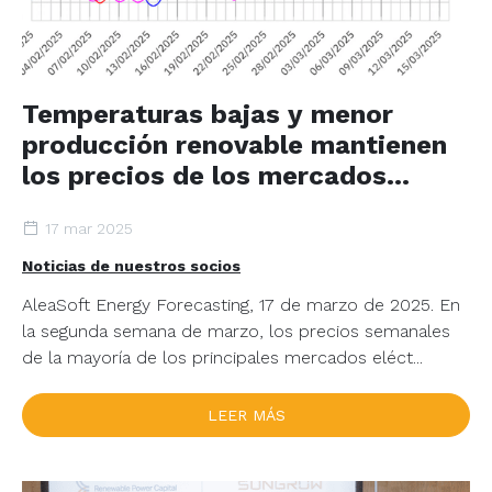
Temperaturas bajas y menor
producción renovable mantienen
los precios de los mercados
eléctricos europeos por encima
17 mar 2025
de los 100 €/MWh
Noticias de nuestros socios
AleaSoft Energy Forecasting, 17 de marzo de 2025. En
la segunda semana de marzo, los precios semanales
de la mayoría de los principales mercados eléct...
LEER MÁS