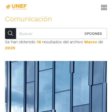
Comunicación
OPCIONES
Se han obtenido
16
resultados del archivo
Marzo
de
2025