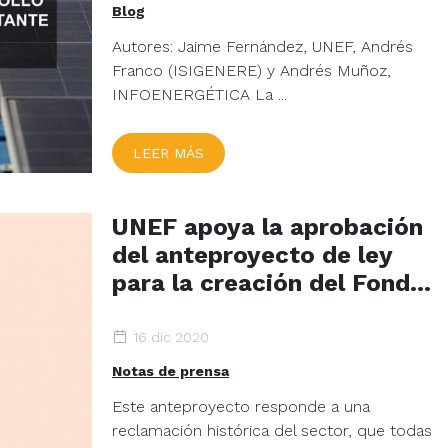
Blog
Autores: Jaime Fernández, UNEF, Andrés
Franco (ISIGENERE) y Andrés Muñoz,
INFOENERGÉTICA La ...
LEER MÁS
UNEF apoya la aprobación
del anteproyecto de ley
para la creación del Fondo
Nacional para la
Sostenibilidad del Sistema
16 dic 2020
Ele?ctrico (FNSSE)
Notas de prensa
Este anteproyecto responde a una
reclamación histórica del sector, que todas