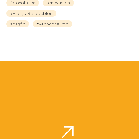
fotovoltaica
renovables
#EnergiaRenovables
apagón
#Autoconsumo