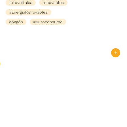
fotovoltaica
renovables
#EnergiaRenovables
apagón
#Autoconsumo
es
d