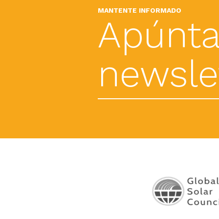
MANTENTE INFORMADO
Apúnta
newslet