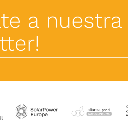
te a nuestra
ter!