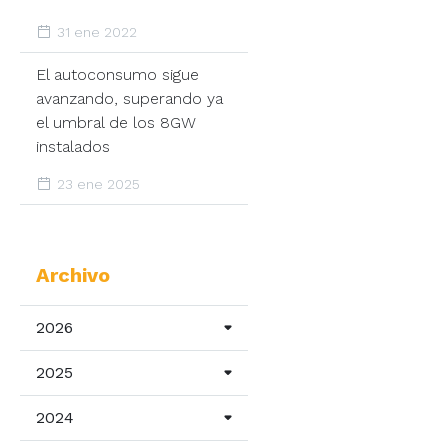
31 ene 2022
El autoconsumo sigue
avanzando, superando ya
el umbral de los 8GW
instalados
n
23 ene 2025
ca
Archivo
2026
sumo
2025
2024