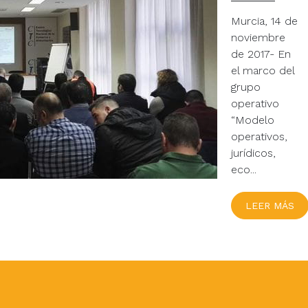
de la
prensa
Murcia, 14 de
fotovolta
noviembre
en el
de 2017- En
sector
el marco del
agroalim
grupo
operativo
“Modelo
operativos,
jurídicos,
eco...
LEER MÁS