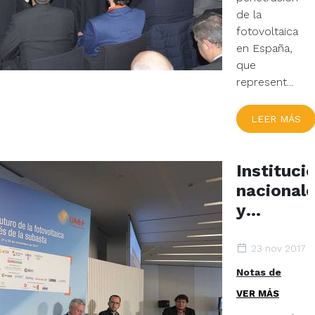
de la
del IV
fotovoltaica
Foro
en España,
Solar
que
represent...
LEER MÁS
Instituci
nacional
y
europeas
abordan
23 nov 2017
el
Notas de
futuro
prensa
VER MÁS
del