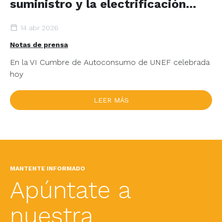
suministro y la electrificación
estratégica de España ante la
14 abr 2026
crisis energética mundial
Notas de prensa
En la VI Cumbre de Autoconsumo de UNEF celebrada
hoy
LEER MÁS
MANTENTE INFORMADO
Apúntate a
nuestra