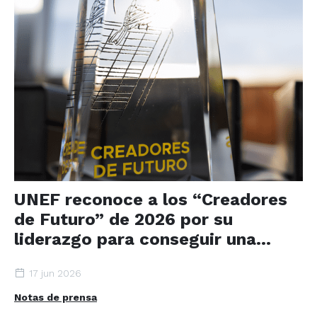
UNEF reconoce a los “Creadores
de Futuro” de 2026 por su
liderazgo para conseguir una
transición energética
17 jun 2026
responsable, sostenible y
generadora de valor para la
Notas de prensa