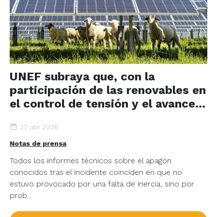
UNEF subraya que, con la
participación de las renovables en
el control de tensión y el avance
del almacenamiento, hoy
27 abr 2026
contamos con un sistema
eléctrico más seguro y estable
Notas de prensa
Todos los informes técnicos sobre el apagón
conocidos tras el incidente coinciden en que no
estuvo provocado por una falta de inercia, sino por
prob...