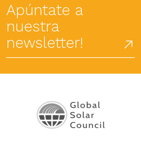
Apúntate a
nuestra
newsletter!