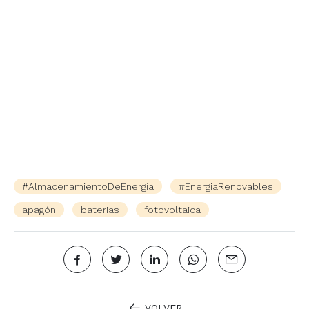
#AlmacenamientoDeEnergía
#EnergiaRenovables
apagón
baterias
fotovoltaica
VOLVER