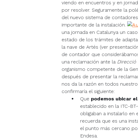
viendo en encuentros y en jornad
por resolver. Seguramente la pol
del nuevo sistema de contadore
importante de la instalación.
una jornada en Catalunya un cas
estado de los trámites de adapt
la nave de Artés (ver presentaci
de contador que considerábamos t
una reclamación ante la
Direcció 
organismo competente de la Gener
después de presentar la reclamac
nos da la razón en todos nuestro
confirmaría el siguiente:
Que
podemos ubicar el
establecido en la ITC-BT
obligaban a instalarlo en 
recuerda que es una insta
el punto más cercano posi
Endesa.