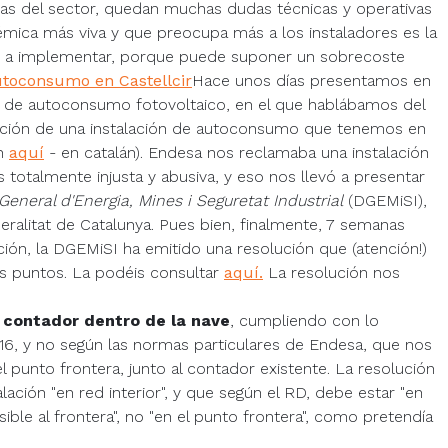
as del sector, quedan muchas dudas técnicas y operativas
émica más viva y que preocupa más a los instaladores es la
s a implementar, porque puede suponer un sobrecoste
Hace unos días presentamos en
o de autoconsumo fotovoltaico, en el que hablábamos del
ación de una instalación de autoconsumo que tenemos en
ón
aquí
- en catalán). Endesa nos reclamaba una instalación
otalmente injusta y abusiva, y eso nos llevó a presentar
General d'Energia, Mines i Seguretat Industrial
(DGEMiSI),
alitat de Catalunya. Pues bien, finalmente, 7 semanas
ión, la DGEMiSI ha emitido una resolución que (atención!)
s puntos. La podéis consultar
aquí.
La resolución nos
 contador dentro de la nave
, cumpliendo con lo
-16, y no según las normas particulares de Endesa, que nos
el punto frontera, junto al contador existente. La resolución
lación "en red interior", y que según el RD, debe estar "en
ble al frontera", no "en el punto frontera", como pretendía