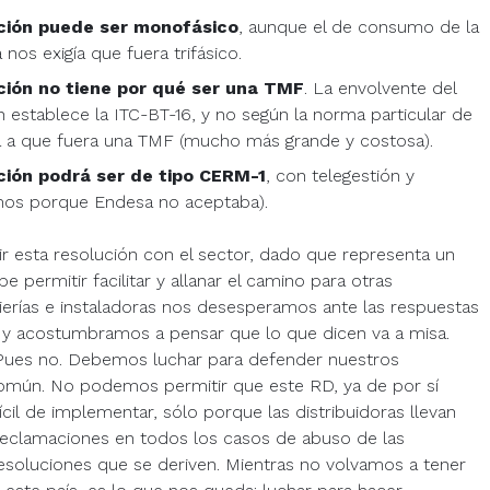
ción puede ser monofásico
, aunque el de consumo de la
 nos exigía que fuera trifásico.
ción no tiene por qué ser una TMF
. La envolvente del
 establece la ITC-BT-16, y no según la norma particular de
a a que fuera una TMF (mucho más grande y costosa).
ción podrá ser de tipo CERM-1
, con telegestión y
os porque Endesa no aceptaba).
 esta resolución con el sector, dado que representa un
permitir facilitar y allanar el camino para otras
nierías e instaladoras nos desesperamos ante las respuestas
s, y acostumbramos a pensar que lo que dicen va a misa.
. Pues no. Debemos luchar para defender nuestros
común. No podemos permitir que este RD, ya de por sí
ícil de implementar, sólo porque las distribuidoras llevan
 reclamaciones en todos los casos de abuso de las
 resoluciones que se deriven. Mientras no volvamos a tener