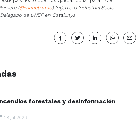
 este país, es lo que nos queda: luchar para hacer
Romero (
@manelromo
)
Ingeniero Industrial
Socio
Delegado de UNEF en Catalunya
adas
Incendios forestales y desinformación
28 jul 2026