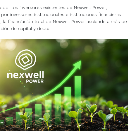
a por los inversores existentes de Nexwell Power,
por inversores institucionales e instituciones financieras
s, la financiación total de Nexwell Power asciende a más de
ción de capital y deuda.