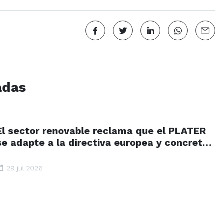
adas
El sector renovable reclama que el PLATER
se adapte a la directiva europea y concrete
plazos y zonas de aceleración renovable
29 jul 2026