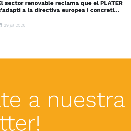
El sector renovable reclama que el PLATER
s’adapti a la directiva europea i concreti
terminis i espais d’acceleració renovable
29 jul 2026
te a nuestra
ter!