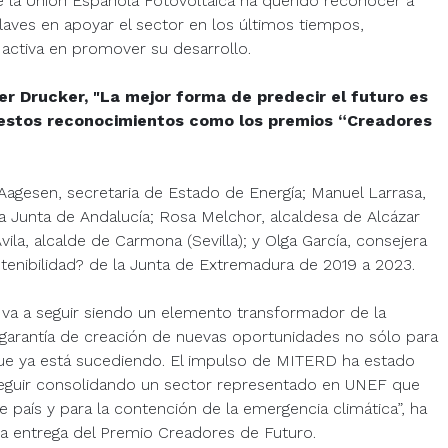
ue la Unión Española Fotovoltaica ha querido reconocer a
laves en apoyar el sector en los últimos tiempos,
 activa en promover su desarrollo.
er Drucker, "La mejor forma de predecir el futuro es
estos reconocimientos como los premios “Creadores
Aagesen, secretaria de Estado de Energía; Manuel Larrasa,
la Junta de Andalucía; Rosa Melchor, alcaldesa de Alcázar
ila, alcalde de Carmona (Sevilla); y Olga García, consejera
stenibilidad? de la Junta de Extremadura de 2019 a 2023.
y va a seguir siendo un elemento transformador de la
garantía de creación de nuevas oportunidades no sólo para
que ya está sucediendo. El impulso de MITERD ha estado
seguir consolidando un sector representado en UNEF que
 país y para la contención de la emergencia climática”, ha
a entrega del Premio Creadores de Futuro.