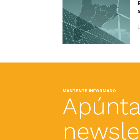
MANTENTE INFORMADO
Apúnta
newslet