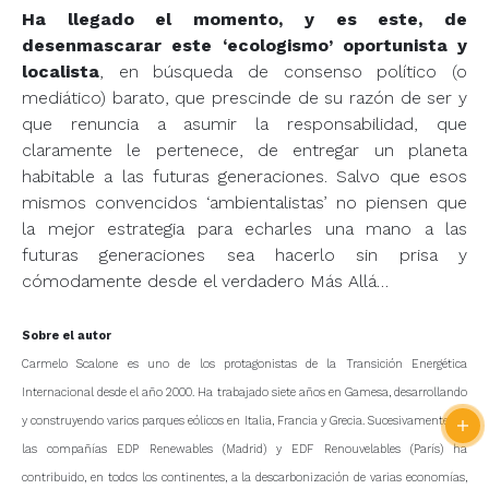
Ha llegado el momento, y es este, de
desenmascarar este ‘ecologismo’ oportunista y
localista
, en búsqueda de consenso político (o
mediático) barato, que prescinde de su razón de ser y
que renuncia a asumir la responsabilidad, que
claramente le pertenece, de entregar un planeta
habitable a las futuras generaciones. Salvo que esos
mismos convencidos ‘ambientalistas’ no piensen que
la mejor estrategia para echarles una mano a las
futuras generaciones sea hacerlo sin prisa y
cómodamente desde el verdadero Más Allá…
Sobre el autor
Carmelo Scalone es uno de los protagonistas de la Transición Energética
Internacional desde el año 2000. Ha trabajado siete años en Gamesa, desarrollando
y construyendo varios parques eólicos en Italia, Francia y Grecia. Sucesivamente, en
las compañías EDP Renewables (Madrid) y EDF Renouvelables (París) ha
contribuido, en todos los continentes, a la descarbonización de varias economías,