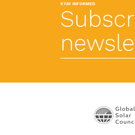
STAY INFORMED
Subscr
newslet