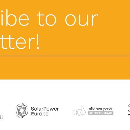
ibe to our
ter!