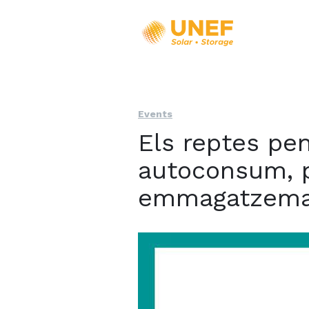
Events
Els reptes pen
autoconsum, p
emmagatzema