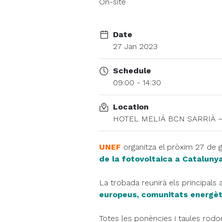
On-site
Date
27 Jan 2023
Schedule
09:00 - 14:30
Location
HOTEL MELIÁ BCN SARRIÀ – Sa
UNEF
organitza el pròxim 27 de g
de la fotovoltaica a Catalun
La trobada reunirà els principals
europeus, comunitats energèti
Totes les ponències i taules rod