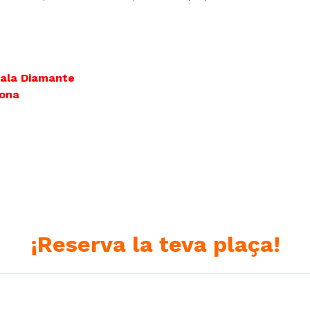
ala Diamante
lona
¡Reserva la teva plaça!