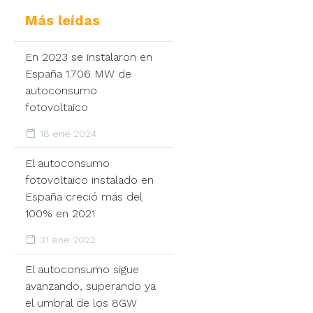
Más leídas
En 2023 se instalaron en
España 1.706 MW de
autoconsumo
fotovoltaico
18 ene 2024
El autoconsumo
fotovoltaico instalado en
España creció más del
100% en 2021
31 ene 2022
El autoconsumo sigue
avanzando, superando ya
el umbral de los 8GW