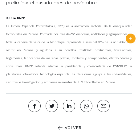
preliminar el pasado mes de noviembre.
Sobre UNEF
La Unión Española Fotovoltaica (UNEF) es la asociación sectorial de la energía solar
fotovoltaica en España. Formada por más de 600 empresas, entidades y agrupaciones de
toda la cadena de valor de la tecnología, representa a más del 90% de la actividad del
sector en España y aglutina a su práctica totalidad: productores, instaladores,
ingenierías, fabricantes de materias primas, módulos y componentes, distribuidores y
consultores. UNEF ostenta además la presidencia y co-secretaría de FOTOPLAT, la
plataforma fotovoltaica tecnológica española. La plataforma agrupa a las universidades,
centros de investigación y empresas referentes del I+D fotovoltaico en España.
VOLVER