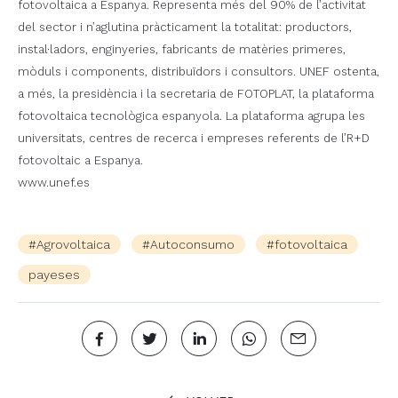
fotovoltaica a Espanya. Representa més del 90% de l’activitat
del sector i n’aglutina pràcticament la totalitat: productors,
instal·ladors, enginyeries, fabricants de matèries primeres,
mòduls i components, distribuïdors i consultors. UNEF ostenta,
a més, la presidència i la secretaria de FOTOPLAT, la plataforma
fotovoltaica tecnològica espanyola. La plataforma agrupa les
universitats, centres de recerca i empreses referents de l’R+D
fotovoltaic a Espanya.
www.unef.es
#Agrovoltaica
#Autoconsumo
#fotovoltaica
payeses