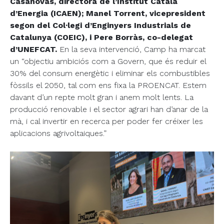
Casanovas, directora de l’Institut Català
d’Energia (ICAEN); Manel Torrent, vicepresident
segon del Col·legi d’Enginyers Industrials de
Catalunya (COEIC), i Pere Borràs, co-delegat
d’UNEFCAT.
En la seva intervenció, Camp ha marcat
un “objectiu ambiciós com a Govern, que és reduir el
30% del consum energètic i eliminar els combustibles
fòssils el 2050, tal com ens fixa la PROENCAT. Estem
davant d’un repte molt gran i anem molt lents. La
producció renovable i el sector agrari han d’anar de la
mà, i cal invertir en recerca per poder fer créixer les
aplicacions agrivoltaiques.”