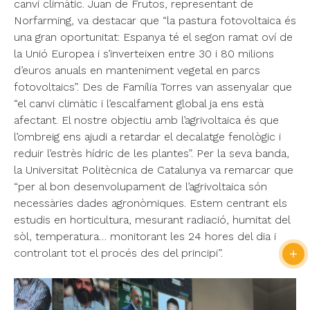
canvi climàtic. Juan de Frutos, representant de
Norfarming, va destacar que “la pastura fotovoltaica és
una gran oportunitat: Espanya té el segon ramat oví de
la Unió Europea i s’inverteixen entre 30 i 80 milions
d’euros anuals en manteniment vegetal en parcs
fotovoltaics”. Des de Família Torres van assenyalar que
“el canvi climàtic i l’escalfament global ja ens està
afectant. El nostre objectiu amb l’agrivoltaica és que
l’ombreig ens ajudi a retardar el decalatge fenològic i
reduir l’estrès hídric de les plantes”. Per la seva banda,
la Universitat Politècnica de Catalunya va remarcar que
“per al bon desenvolupament de l’agrivoltaica són
necessàries dades agronòmiques. Estem centrant els
estudis en horticultura, mesurant radiació, humitat del
sòl, temperatura… monitorant les 24 hores del dia i
controlant tot el procés des del principi”.