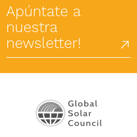
Apúntate a
nuestra
newsletter!