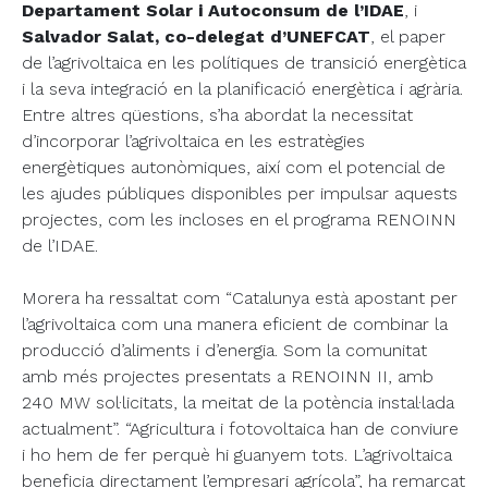
Departament Solar i Autoconsum de l’IDAE
, i
Salvador Salat, co-delegat d’UNEFCAT
, el paper
de l’agrivoltaica en les polítiques de transició energètica
i la seva integració en la planificació energètica i agrària.
Entre altres qüestions, s’ha abordat la necessitat
d’incorporar l’agrivoltaica en les estratègies
energètiques autonòmiques, així com el potencial de
les ajudes públiques disponibles per impulsar aquests
projectes, com les incloses en el programa RENOINN
de l’IDAE.
Morera ha ressaltat com “Catalunya està apostant per
l’agrivoltaica com una manera eficient de combinar la
producció d’aliments i d’energia. Som la comunitat
amb més projectes presentats a RENOINN II, amb
240 MW sol·licitats, la meitat de la potència instal·lada
actualment”. “Agricultura i fotovoltaica han de conviure
i ho hem de fer perquè hi guanyem tots. L’agrivoltaica
beneficia directament l’empresari agrícola”, ha remarcat