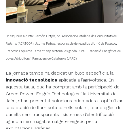
De esquerra a dreta: Ramón Lletjós, de l’Associació Catalana de Comunitats de
Regants (ACATCOR); Jaume Pedrós, responsable de regadius d’Unió de Pagesos; i
Francesc Esquerda Tamarit, cap sectorial d’Agenda Rural i Transició Energètica de
Joves Agricultors i Ramaders de Catalunya (JARC).
La jornada també ha dedicat un bloc específic a la
innovació tecnològica
aplicada a l’agrivoltaica. En
aquesta taula, que ha comptat amb la participació de
Green Power, Folgrid Technologies i la Universitat de
Jaén, s’han presentat solucions orientades a optimitzar
la captació de llum sota panells solars, tecnologies de
panells semitransparents i sistemes d’electrificació
agrícola i emmagatzematge energètic per a
explotacions agràries.