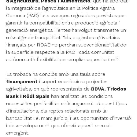
d’Agricultura, Pesca i Alimentació
, que ha abordat
la integració de l’agrivoltaica en la Política Agrària
Comuna (PAC) i els avenços reguladors previstos per
garantir la compatibilitat entre producció agrícola i
generació energètica. Fentes ha volgut transmetre un
missatge de tranquil·litat: “els projectes agrivoltaics
finançats per l’IDAE no perdran subvencionabilitat de
la superfície respecte a la PAC i cada comunitat
autònoma té flexibilitat per ampliar aquest criteri”.
La trobada ha conclòs amb una taula sobre
finançament
i suport econòmic a projectes
agrivoltaics, en què representants de
BBVA, Triodos
Bank i Rödl Spain
han analitzat les condicions
necessàries per facilitar el finançament d’aquest tipus
d’instal·lacions, els reptes relacionats amb la
bancabilitat i el marc jurídic, i les oportunitats d’inversió
i desenvolupament que ofereix aquest mercat
emergent.