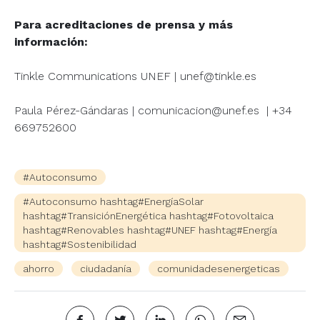
Para acreditaciones de prensa y más
información:
Tinkle Communications UNEF | unef@tinkle.es
Paula Pérez-Gándaras | comunicacion@unef.es | +34
669752600
#Autoconsumo
#Autoconsumo hashtag#EnergíaSolar
hashtag#TransiciónEnergética hashtag#Fotovoltaica
hashtag#Renovables hashtag#UNEF hashtag#Energía
hashtag#Sostenibilidad
ahorro
ciudadanía
comunidadesenergeticas