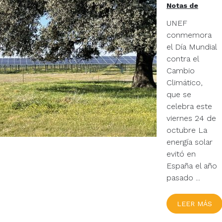
nuevo
Notas de
récord
prensa
UNEF
de
conmemora
reducció
el Día Mundial
de
contra el
emisione
Cambio
Climático,
en
que se
España
celebra este
y
viernes 24 de
refuerza
octubre La
su papel
energía solar
esencial
evitó en
España el año
frente al
pasado ...
cambio
climático
LEER MÁS