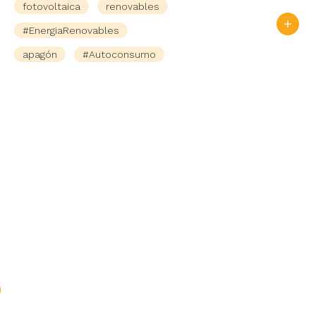
fotovoltaica
renovables
#EnergiaRenovables
apagón
#Autoconsumo
n
s