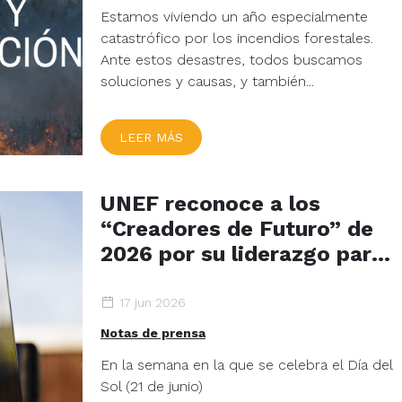
Estamos viviendo un año especialmente
catastrófico por los incendios forestales.
Ante estos desastres, todos buscamos
soluciones y causas, y también...
LEER MÁS
UNEF reconoce a los
“Creadores de Futuro” de
2026 por su liderazgo para
conseguir una transición
energética responsable,
17 jun 2026
sostenible y generadora de
Notas de prensa
valor para la sociedad
En la semana en la que se celebra el Día del
Sol (21 de junio)