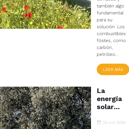
también algo
fundamental
para su
solución. Los
combustibles
fósiles, como
carbón,
petróleo...
LEER MÁS
La
energía
solar
alcanza
un
23 oct 2025