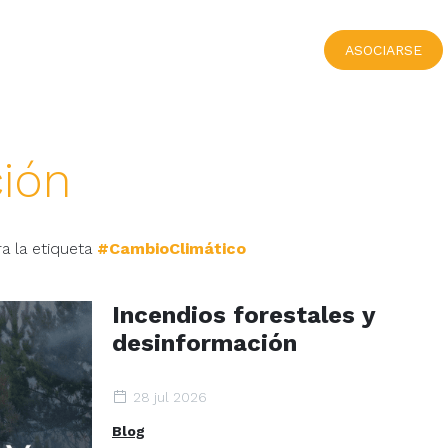
ASOCIARSE
ión
a la etiqueta
#CambioClimático
Incendios forestales y
desinformación
28 jul 2026
Blog