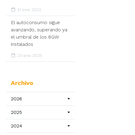
31 ene 2022
El autoconsumo sigue
avanzando, superando ya
el umbral de los 8GW
instalados
23 ene 2025
ica,
Archivo
2026
2025
2024