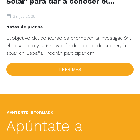
Solar’ para dar a conocer el
potencial innovador del sector
28 jul 2025
fotovoltaico español
Notas de prensa
El objetivo del concurso es promover la investigación,
el desarrollo y la innovación del sector de la energía
solar en España Podrán participar em...
LEER MÁS
MANTENTE INFORMADO
Apúntate a