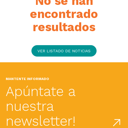
No se han
encontrado
resultados
VER LISTADO DE NOTICIAS
MANTENTE INFORMADO
Apúntate a
nuestra
newsletter!